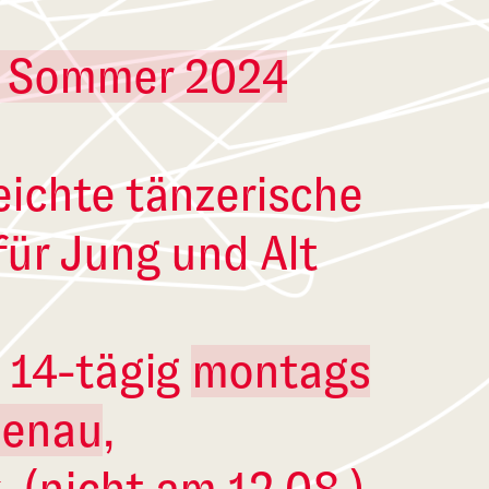
* Sommer 2024
eichte tänzerische
ür Jung und Alt
 14-tägig
montags
zenau
,