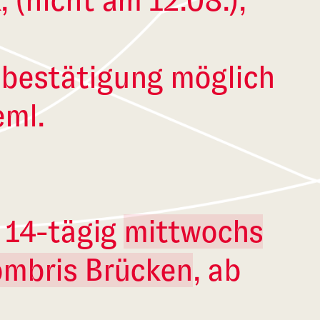
(nicht am 12.08.),
bestätigung möglich
eml.
 14-tägig
mittwochs
mbris Brücken
, ab
lte Schule, (nicht am